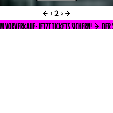
←
2
→
1
3
ERKAUF - JETZT TICKETS SICHERN!
DER SEPTEMB
STARTSEITE
WAS SPIELT’S?
Donnerstag,
VOLKS­THEATER
10.9.2026
Premiere
MACBETH