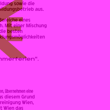
ildung sowie die
bildungsbetrieb aus.
Bereiche eines
h. Mit einer Mischung
die besten
cklungsmöglichkeiten
mmerferien“
.
den, übernehmen eine
us diesem Grund
reinigung Wien,
t Wien das