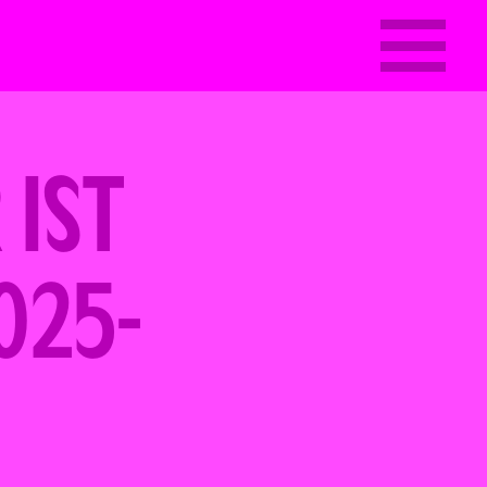
IST
025-