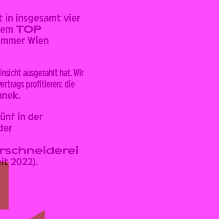
t in insgesamt vier
 dem
TOP
ammer Wien
nsicht ausgezahlt hat. Wir
rtrags profitieren: die
anek.
ünf in der
 der
rschneiderei
eit 2022).