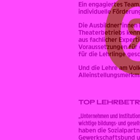
Ein engagiertes Team,
individuelle Förderun
Die Ausbildner*innen 
Theaterbetriebs kenn
aus fachlicher Expert
Voraussetzungen für 
für die Lehrlinge ges
Und die Lehre am Vol
Alleinstellungsmerkma
TOP LEHRBETRIE
„Unternehmen und Institution
wichtige bildungs- und gesel
haben die Sozialpartn
Gewerkschaftsbund u