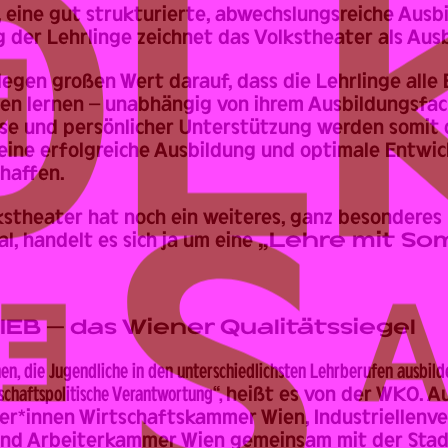
 eine gut strukturierte, abwechslungsreiche Ausb
g der Lehrlinge zeichnet das Volkstheater als Aus
legen großen Wert darauf, dass die Lehrlinge alle 
en lernen – unabhängig von ihrem Ausbildungsfac
ise und persönlicher Unterstützung werden somit 
eine erfolgreiche Ausbildung und optimale Entwi
chaffen.
kstheater hat noch ein weiteres, ganz besonderes
l, handelt es sich ja um eine
„Lehre mit So
B – das Wiener Qualitätssiegel
en, die Jugendliche in den unterschiedlichsten Lehrberufen ausbil
lschaftspolitische Verantwortung“,
heißt es von der WKO. A
er*innen Wirtschaftskammer Wien, Industriellenve
nd Arbeiterkammer Wien gemeinsam mit der Stad