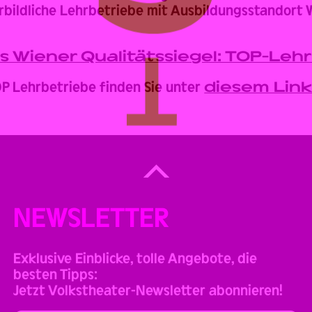
orbildliche Lehrbetriebe mit Ausbildungsstandort 
s Wiener Qualitätssiegel: TOP-Leh
TOP Lehrbetriebe finden Sie unter
diesem Lin
Back
to
Top
NEWSLETTER
Exklusive Einblicke, tolle Angebote, die
besten Tipps:
Jetzt Volkstheater-Newsletter abonnieren!