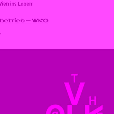
Wien ins Leben
rbetrieb – WKO
k
.