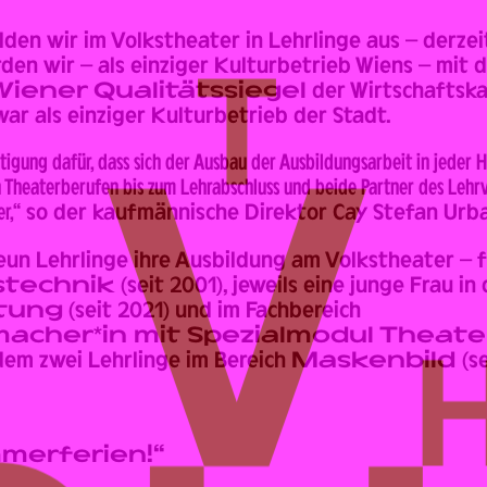
lden wir im Volkstheater in Lehrlinge aus – derzei
den wir – als einziger Kulturbetrieb Wiens – mit
iener Qualitätssiegel
der Wirtschaftsk
ar als einziger Kulturbetrieb der Stadt.
tigung dafür, dass sich der Ausbau der Ausbildungsarbeit in jeder Hi
 Theaterberufen bis zum Lehrabschluss und beide Partner des Lehrve
r,“
so der kaufmännische Direktor Cay Stefan Urb
eun Lehrlinge ihre Ausbildung am Volkstheater – f
stechnik
(seit 2001), jeweils eine junge Frau in
itung
(seit 2021) und im Fachbereich
acher*in mit Spezialmodul Theate
dem zwei Lehrlinge im Bereich
Maskenbild
(s
merferien!“