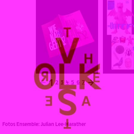
←
1
→
2
3
4
5
6
7
Fotos Ensemble: Julian Lee-Harather