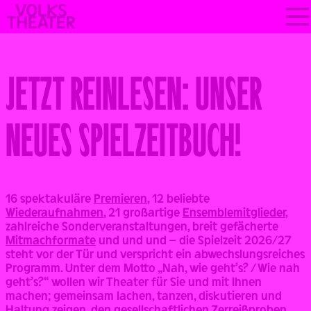
Skip
VOLKSTHEATER
to
WIEN
content
JETZT REINLESEN: UNSER
NEUES SPIELZEITBUCH!
Back
16 spektakuläre
Premieren
, 12 beliebte
Wiederaufnahmen
, 21 großartige
Ensemblemitglieder
,
zahlreiche Sonderveranstaltungen, breit gefächerte
Mitmachformate
und und und – die Spielzeit 2026/27
steht vor der Tür und verspricht ein abwechslungsreiches
Programm. Unter dem Motto „Nah, wie geht’s? / Wie nah
geht’s?“ wollen wir Theater für Sie und mit Ihnen
machen; gemeinsam lachen, tanzen, diskutieren und
Haltung zeigen, den gesellschaftlichen Zerreißproben