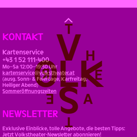
Back
to
Top
KONTAKT
Kartenservice
+43 1 52 111-400
Mo–Sa 12:00–19:30 Uhr
kartenservice@volkstheater.at
(ausg. Sonn- & Feiertage, Karfreitag,
Heiliger Abend)
Sommeröffnungszeiten
NEWSLETTER
Exklusive Einblicke, tolle Angebote, die besten Tipps:
Jetzt Volkstheater-Newsletter abonnieren!