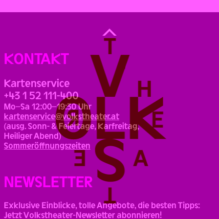
Back
to
Top
KONTAKT
Kartenservice
+43 1 52 111-400
Mo–Sa 12:00–19:30 Uhr
kartenservice@volkstheater.at
(ausg. Sonn- & Feiertage, Karfreitag,
Heiliger Abend)
Sommeröffnungszeiten
NEWSLETTER
Exklusive Einblicke, tolle Angebote, die besten Tipps:
Jetzt Volkstheater-Newsletter abonnieren!