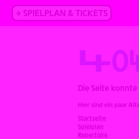
Skip
to
SPIELPLAN & TICKETS
content
Back
4
0
Die Seite konnte
Hier sind ein paar Alt
Startseite
Spielplan
Repertoire