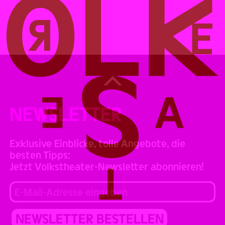
Back
to
Top
NEWSLETTER
Exklusive Einblicke, tolle Angebote, die
besten Tipps:
Jetzt Volkstheater-Newsletter abonnieren!