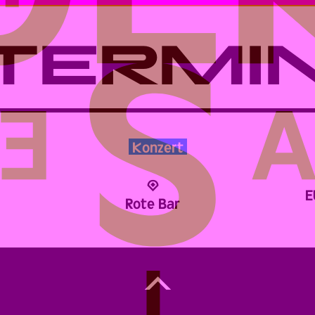
TERMI
Konzert
E
Rote Bar
Back
to
Top