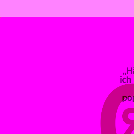
„H
ich
po