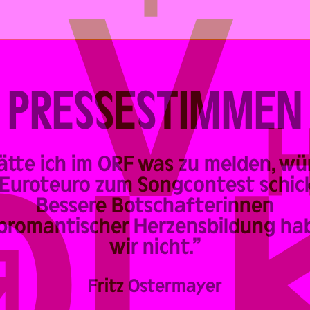
PRESSESTIMMEN
ätte ich im ORF was zu melden, wü
 Euroteuro zum Songcontest schic
Bessere Botschafterinnen
promantischer Herzensbildung ha
wir nicht.”
Fritz Ostermayer