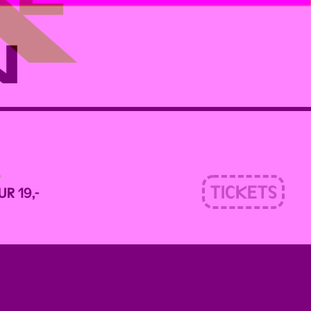
N
TICKETS
UR 19,-