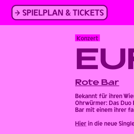
Skip
to
SPIELPLAN & TICKETS
content
Konzert
EU
Back
Rote Bar
Bekannt für ihren Wie
Ohrwürmer: Das Duo E
Bar mit einem ihrer fa
Hier
in die neue Singl