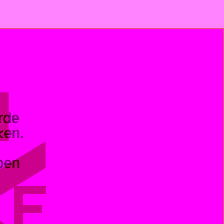
rde
ken.
ben