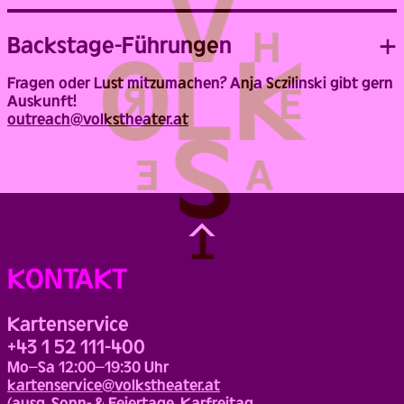
Backstage-Führungen
Fragen oder Lust mitzumachen? Anja Sczilinski gibt gern
Auskunft!
outreach@volkstheater.at
Back
to
Top
KONTAKT
Kartenservice
+43 1 52 111-400
Mo–Sa 12:00–19:30 Uhr
kartenservice@volkstheater.at
(ausg. Sonn- & Feiertage, Karfreitag,