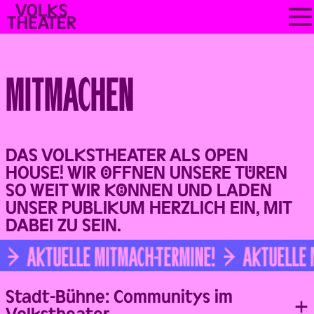
Skip
VOLKSTHEATER
to
WIEN
content
MITMACHEN
DAS VOLKSTHEATER ALS OPEN
HOUSE! WIR ÖFFNEN UNSERE TÜREN
SO WEIT WIR KÖNNEN UND LADEN
UNSER PUBLIKUM HERZLICH EIN, MIT
DABEI ZU SEIN.
AKTUELLE MITMACH-TERMINE!
AKTUELLE M
Stadt-Bühne: Communitys im
Volkstheater