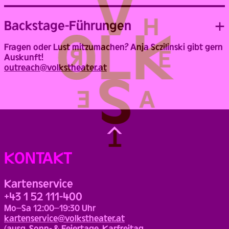
Backstage-Führungen
Fragen oder Lust mitzumachen? Anja Sczilinski gibt gern
Auskunft!
outreach@volkstheater.at
Back
to
Top
KONTAKT
Kartenservice
+43 1 52 111-400
Mo–Sa 12:00–19:30 Uhr
kartenservice@volkstheater.at
(ausg. Sonn- & Feiertage, Karfreitag,