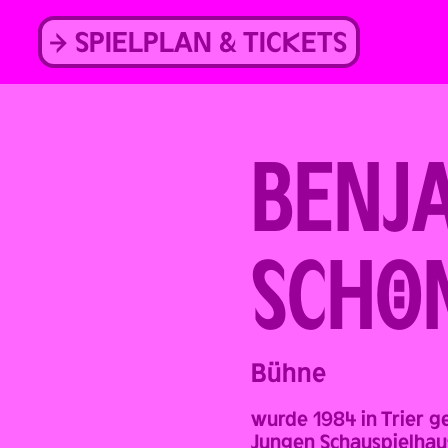
Skip
to
SPIELPLAN & TICKETS
content
BENJ
SCHÖ
Back
Bühne
wurde 1984 in Trier g
Jungen Schauspielhaus