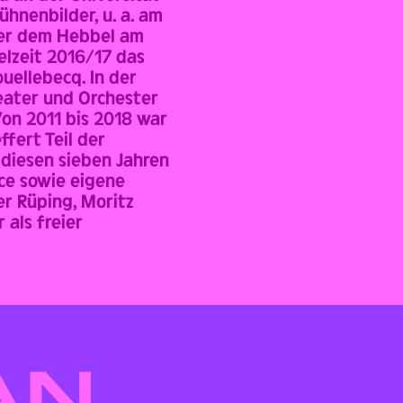
ühnenbilder, u. a. am
der dem Hebbel am
elzeit 2016/17 das
uellebecq. In der
eater und Orchester
Von 2011 bis 2018 war
fert Teil der
 diesen sieben Jahren
nce sowie eigene
er Rüping, Moritz
 als freier
AN