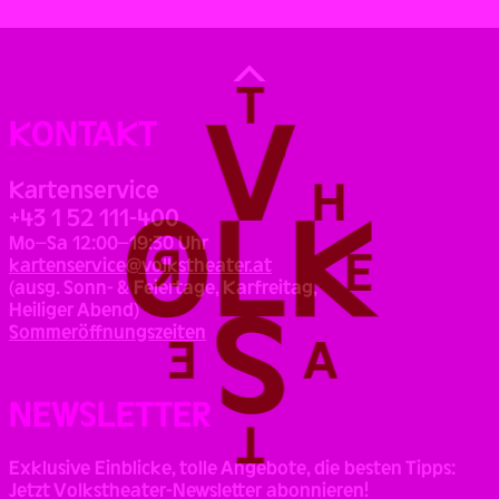
Back
to
Top
KONTAKT
Kartenservice
+43 1 52 111-400
Mo–Sa 12:00–19:30 Uhr
kartenservice@volkstheater.at
(ausg. Sonn- & Feiertage, Karfreitag,
Heiliger Abend)
Sommeröffnungszeiten
NEWSLETTER
Exklusive Einblicke, tolle Angebote, die besten Tipps:
Jetzt Volkstheater-Newsletter abonnieren!