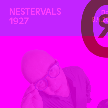
NESTERVALS
Do
1927
8.4.2