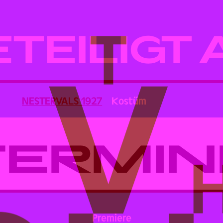
ETEILIGT 
NESTERVALS 1927
Kostüm
TERMIN
Premiere