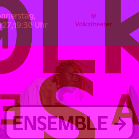
nnerstag,
027,
19:30 Uhr
Volks­theater
ENSEMBLE