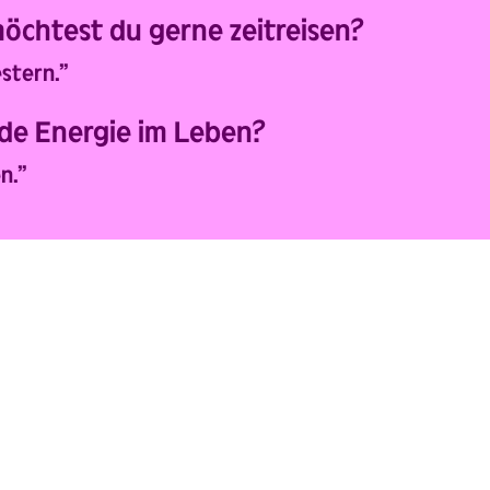
möchtest du gerne zeitreisen?
stern.”
ade Energie im Leben?
n.”
U SEHEN 
DIE KLEINE HEXE
als Die kleine Hexe