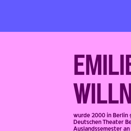
EMILI
WILL
Back
wurde 2000 in Berlin
Deutschen Theater Ber
Auslandssemester an 