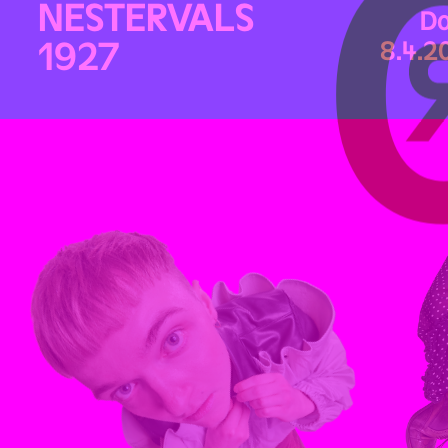
NESTERVALS
Do
1927
8.4.2