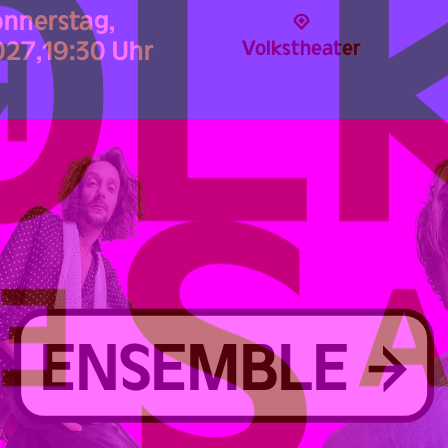
nnerstag,
027,
19:30 Uhr
Volks­theater
ENSEMBLE