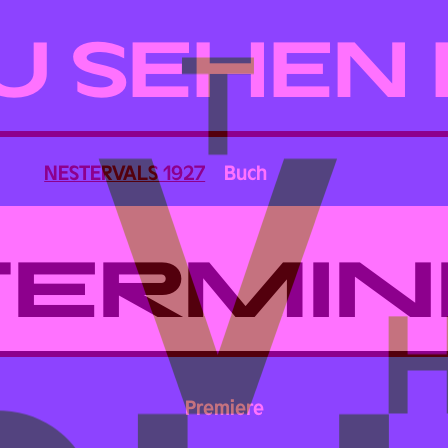
U SEHEN 
NESTERVALS 1927
Buch
TERMIN
Premiere