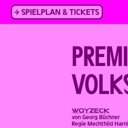
Skip
to
SPIELPLAN & TICKETS
content
PREM
VOLK
WOYZECK
von Georg Büchner
Regie Mechthild Harn