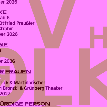
ber 2026
XE
 ab 6
tfried Preußler
-Strahm
ber 2026
IE
n
r
er 2026
ER FRAUEN
Frick & Martin Vischer
 Bronski & Grünberg Theater
 2027
ÜRDIGE PERSON