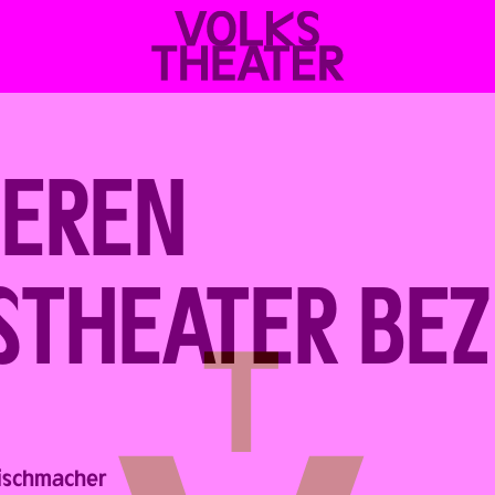
VOLKSTHEATER
WIEN
IEREN
STHEATER BEZ
ischmacher