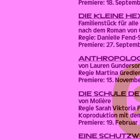
Premiere: 18. Septem
DIE KLEINE HE
Familienstück für alle
nach dem Roman von O
Regie: Danielle Fend
Premiere: 27. Septem
ANTHROPOLOG
von Lauren Gunderso
Regie Martina Gredle
Premiere: 13. Novemb
DIE SCHULE D
von Molière
Regie Sarah Viktoria 
Koproduktion mit dem
Premiere: 19. Februar
EINE SCHUTZW