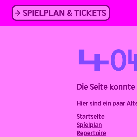
Skip
to
SPIELPLAN & TICKETS
content
Back
4
0
Die Seite konnte
Hier sind ein paar Alt
Startseite
Spielplan
Repertoire