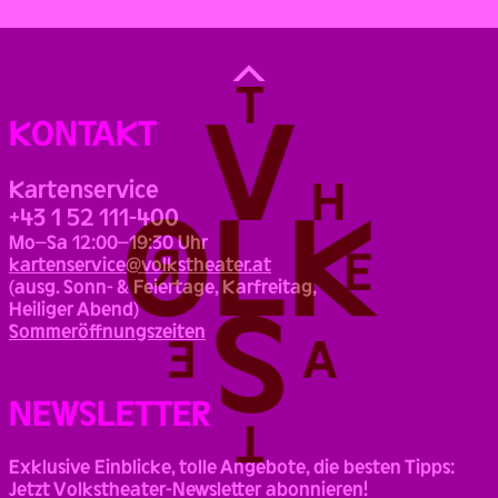
Back
to
Top
KONTAKT
Kartenservice
+43 1 52 111-400
Mo–Sa 12:00–19:30 Uhr
kartenservice@volkstheater.at
(ausg. Sonn- & Feiertage, Karfreitag,
Heiliger Abend)
Sommeröffnungszeiten
NEWSLETTER
Exklusive Einblicke, tolle Angebote, die besten Tipps:
Jetzt Volkstheater-Newsletter abonnieren!