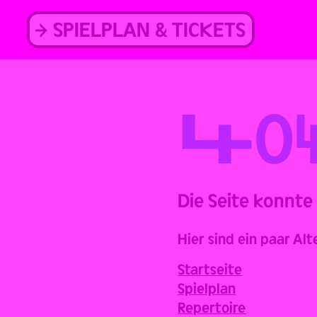
Skip
to
SPIELPLAN & TICKETS
content
Back
4
0
Die Seite konnte
Hier sind ein paar Alt
Startseite
Spielplan
Repertoire