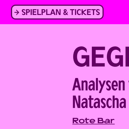
Skip
to
SPIELPLAN & TICKETS
content
GEG
Analysen 
Back
Natascha 
Rote Bar