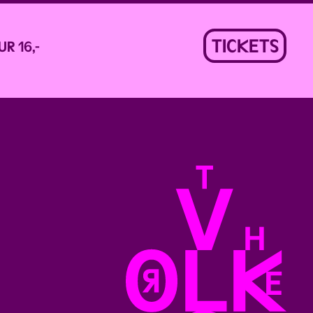
TICKETS
UR 16,-