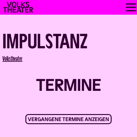
Skip
VOLKSTHEATER
to
WIEN
content
IMPULSTANZ
Back
Volks­theater
TERMINE
VERGANGENE TERMINE ANZEIGEN