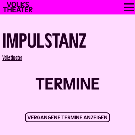
Skip
VOLKSTHEATER
to
WIEN
content
IMPULSTANZ
Back
Volks­theater
TERMINE
VERGANGENE TERMINE ANZEIGEN