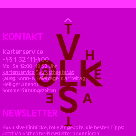
Back
to
Top
KONTAKT
Kartenservice
+43 1 52 111-400
Mo–Sa 12:00–19:30 Uhr
kartenservice@volkstheater.at
(ausg. Sonn- & Feiertage, Karfreitag,
Heiliger Abend)
Sommeröffnungszeiten
NEWSLETTER
Exklusive Einblicke, tolle Angebote, die besten Tipps:
Jetzt Volkstheater-Newsletter abonnieren!