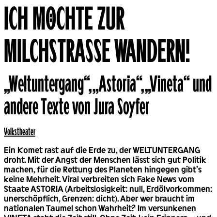
ICH MÖCHTE ZUR
MILCHSTRASSE WANDERN!
„Weltuntergang“, „Astoria“, „Vineta“ und
Back
andere Texte von Jura Soyfer
Volks­theater
Ein Komet rast auf die Erde zu, der WELTUNTERGANG
droht. Mit der Angst der Menschen lässt sich gut Politik
machen, für die Rettung des Planeten hingegen gibt’s
keine Mehrheit. Viral verbreiten sich Fake News vom
Staate ASTORIA (Arbeitslosigkeit: null, Erdölvorkommen:
unerschöpflich, Grenzen: dicht). Aber wer braucht im
nationalen Taumel schon Wahrheit? Im versunkenen