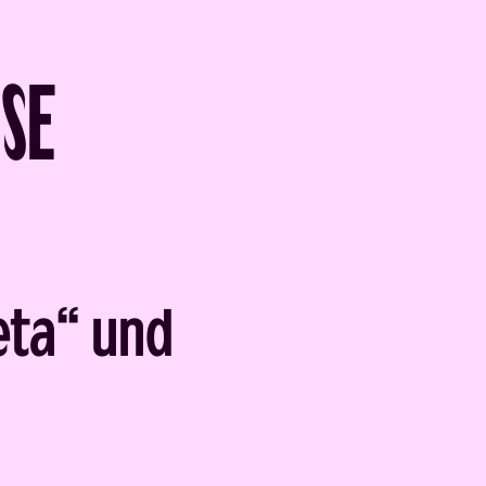
SSE
eta“ und