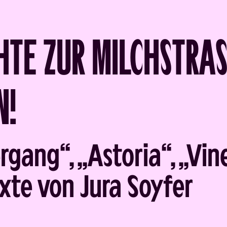
HTE ZUR MILCHSTRA
N!
rgang“, „Astoria“, „Vin
xte von Jura Soyfer