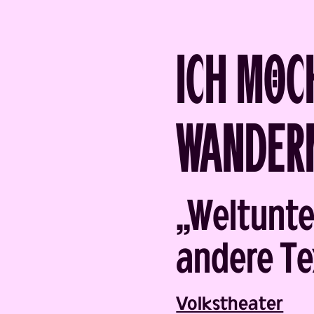
ICH MÖC
WANDER
„Weltunte
Back
andere Te
Volks­theater