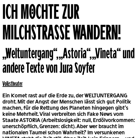
ICH MÖCHTE ZUR
MILCHSTRASSE WANDERN!
„Weltuntergang“, „Astoria“, „Vineta“ und
Back
andere Texte von Jura Soyfer
Volks­theater
Ein Komet rast auf die Erde zu, der WELTUNTERGANG
droht. Mit der Angst der Menschen lässt sich gut Politik
machen, für die Rettung des Planeten hingegen gibt’s
keine Mehrheit. Viral verbreiten sich Fake News vom
Staate ASTORIA (Arbeitslosigkeit: null, Erdölvorkommen:
unerschöpflich, Grenzen: dicht). Aber wer braucht im
nationalen Taumel schon Wahrheit? Im versunkenen