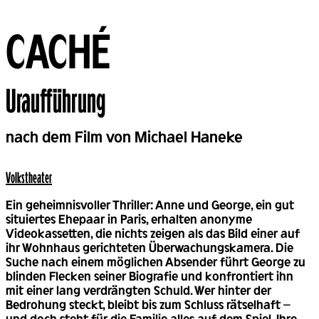
CACHÉ
Uraufführung
Back
nach dem Film von Michael Haneke
Volks­theater
Ein geheimnisvoller Thriller: Anne und George, ein gut
situiertes Ehepaar in Paris, erhalten anonyme
Videokassetten, die nichts zeigen als das Bild einer auf
ihr Wohnhaus gerichteten Überwachungskamera. Die
Suche nach einem möglichen Absender führt George zu
blinden Flecken seiner Biografie und konfrontiert ihn
mit einer lang verdrängten Schuld. Wer hinter der
Bedrohung steckt, bleibt bis zum Schluss rätselhaft –
und doch steht für die Familie alles auf dem Spiel. Ihre