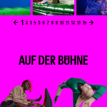
←
1
→
2
3
4
5
6
7
8
9
10
11
12
13
14
AUF DER BÜHNE