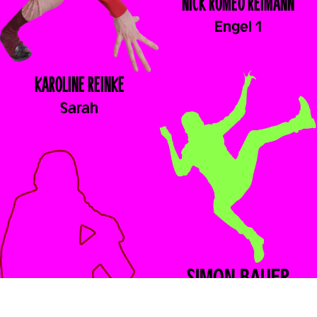
NICK ROMEO
REIMANN
Engel 1
KAROLINE
REINKE
Sarah
SIMON
BAUER
Matt