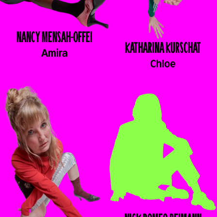
NANCY
MENSAH-OFFEI
KATHARINA
KURSCHAT
Amira
Chloe