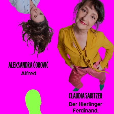
ALEKSANDRA
ĆOROVIĆ
Alfred
CLAUDIA
SABITZER
Der Hierlinger
Ferdinand,