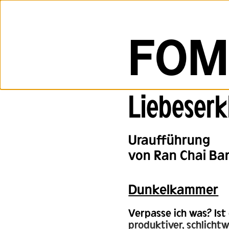
FOM
Liebeserk
Back
Uraufführung
von Ran Chai Bar
Dunkel­kammer
Verpasse ich was? Ist
produktiver, schlicht