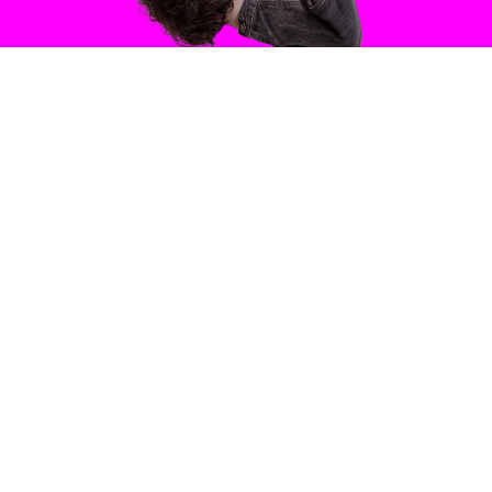
ANDREJ
AGRANOVSKI
TEAM
Regie
RAN CHAI
BAR-ZVI
Bühne
RAN CHAI
BAR-ZVI
Videoart
ADAM
KAPLAN