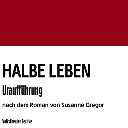
HALBE LEBEN
Uraufführung
Back
nach dem Roman von Susanne Gregor
Volks­theater Bezirke