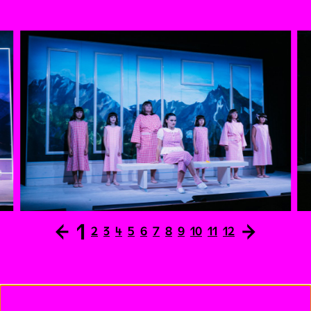
Autorin ihre Figuren an die Abgründe unserer
Wohlstandsgesellschaft heran und erlaubt mit bösem
Humor aufwühlende Einblicke in die Welt der Care-
Arbeiter:innen. Die Regisseurin Milena Mönch vermag es,
in ihren Inszenierungen existenzielle Lebenssituationen
mit Komik zuzuspitzen. Mit HALBE LEBEN gibt sie ihr
Debüt in Österreich.
Die Schauspieler:innen werden auf der Bühne vom
Bürger:innen Chor aus den Bezirken unterstützt: Adrian
Bergström, Lara Jovanovic, Anouk Tomasic Kickert,
Martina Knopp, Zoa Malic, Sofia Marei, Maya Rosa
Saribatur, Emilia Semrad, Konstantin Schermaier, Christa
Schmid, Wilhelmina Waller, Clara Theresa Lackner Zinner
←
1
→
2
3
4
5
6
7
8
9
10
11
12