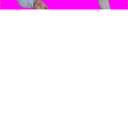
ANNA
RIESER
ALEKSANDRA
ĆOROVIĆ