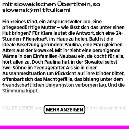
mit slowakischen Übertiteln, so
slovenskými titulkami
Ein kleines Kind, ein anspruchsvoller Job, eine
pflegebedürftige Mutter – wie lässt sich das unter einen
Hut bringen? Für Klara lautet die Antwort, sich eine 24-
Stunden-Pflegekraft ins Haus zu holen. Bald ist die
ideale Besetzung gefunden: Paulína, eine Frau gleichen
Alters aus der Slowakei. Mit ihr zieht eine beruhigende
Wärme in den Einfamilien-Neubau ein, sie kocht für alle,
hört allen zu. Doch Paulína hat in der Slowakei selbst
zwei Söhne im Teenageralter. Als sie in einer
Ausnahmesituation um Rücksicht auf ihre Kinder bittet,
offenbart sich das Machtgefälle, das bislang unter dem
freundschaftlichen Umgangston verborgen lag. Und die
Stimmung kippt.
HALBE LEBEN von Susanne Gregor beginnt wie ein Krimi
MEHR ANZEIGEN
und erzählt eine bis zum Schluss spannende und
vielschichtige Geschichte aus der Mitte unserer
Gesellschaft. Mit psychologischer Tiefenschärfe führt die