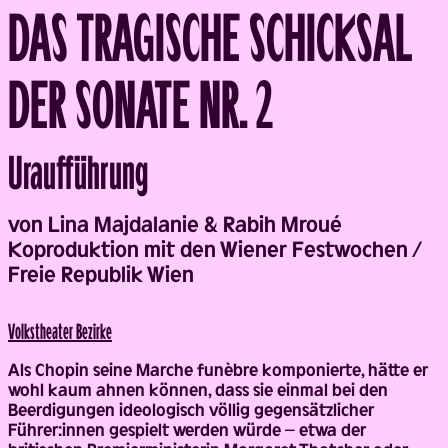
DAS TRAGISCHE SCHICKSAL
DER SONATE NR. 2
Uraufführung
Back
von Lina Majdalanie & Rabih Mroué
Koproduktion mit den Wiener Festwochen /
Freie Republik Wien
Volks­theater Bezirke
Als Chopin seine Marche funèbre komponierte, hätte er
wohl kaum ahnen können, dass sie einmal bei den
Beerdigungen ideologisch völlig gegensätzlicher
Führer:innen gespielt werden würde – etwa der