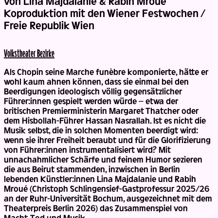
von Lina Majdalanie & Rabih Mroué
Koproduktion mit den Wiener Festwochen /
Freie Republik Wien
Volks­theater Bezirke
Als Chopin seine Marche funèbre komponierte, hätte er
wohl kaum ahnen können, dass sie einmal bei den
Beerdigungen ideologisch völlig gegensätzlicher
Führer:innen gespielt werden würde – etwa der
britischen Premierministerin Margaret Thatcher oder
dem Hisbollah-Führer Hassan Nasrallah. Ist es nicht die
Musik selbst, die in solchen Momenten beerdigt wird:
wenn sie ihrer Freiheit beraubt und für die Glorifizierung
von Führer:innen instrumentalisiert wird? Mit
unnachahmlicher Schärfe und feinem Humor sezieren
die aus Beirut stammenden, inzwischen in Berlin
lebenden Künstler:innen Lina Majdalanie und Rabih
Mroué (Christoph Schlingensief-Gastprofessur 2025/26
an der Ruhr-Universität Bochum, ausgezeichnet mit dem
Theaterpreis Berlin 2026) das Zusammenspiel von
Macht, Tod und Musik.