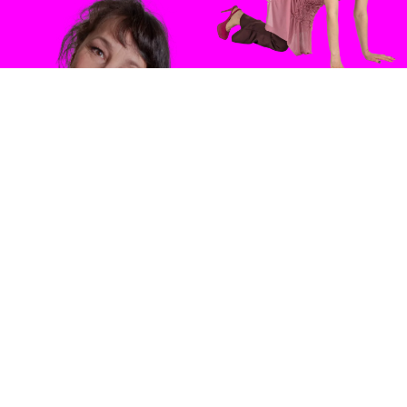
SANNA
SCHMID
CLAUDIA
SABITZER