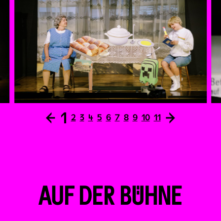
Hinweis:
Für Lehrer:innen und
Kinderaktivcardbesitzer:innen gibt es in Kooperation
mit WIENXTRA besondere Angebote.
←
1
→
2
3
4
5
6
7
8
9
10
11
AUF DER BÜHNE