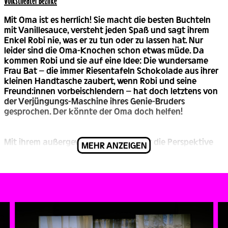
Mit Oma ist es herrlich! Sie macht die besten Buchteln
mit Vanillesauce, versteht jeden Spaß und sagt ihrem
Enkel Robi nie, was er zu tun oder zu lassen hat. Nur
leider sind die Oma-Knochen schon etwas müde. Da
kommen Robi und sie auf eine Idee: Die wundersame
Frau Bat – die immer Riesentafeln Schokolade aus ihrer
kleinen Handtasche zaubert, wenn Robi und seine
Freund:innen vorbeischlendern – hat doch letztens von
der Verjüngungs-Maschine ihres Genie-Bruders
gesprochen. Der könnte der Oma doch helfen!
Mit ihrem außergewöhnlichen Sinn für die Perspektive
MEHR ANZEIGEN
der Kinder und ihrem warmherzigen, lebensnahen
Humor erzählt die österreichische Schriftstellerin
Christine Nöstlinger eine Geschichte, die Generationen
und Jahrhunderte verbindet – inklusive einer
turbulenten Zeitreise ins alte Wien. Die Wiener
Regisseurin Fanny Brunner bringt DIE TOTAL VERJÜNGTE
OMA mit viel szenischer Fantasie und Musik auf die
Bühne.