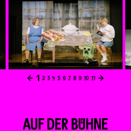
Bühne.
Hinweis:
Für Lehrer:innen und
Kinderaktivcardbesitzer:innen gibt es in Kooperation
mit WIENXTRA besondere Angebote.
←
1
→
2
3
4
5
6
7
8
9
10
11
AUF DER BÜHNE