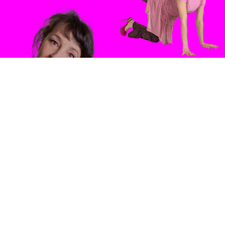
SANNA
SCHMID
CLAUDIA
SABITZER