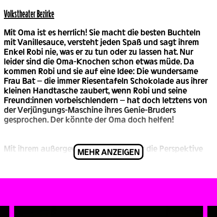
Volks­theater Bezirke
Mit Oma ist es herrlich! Sie macht die besten Buchteln
mit Vanillesauce, versteht jeden Spaß und sagt ihrem
Enkel Robi nie, was er zu tun oder zu lassen hat. Nur
leider sind die Oma-Knochen schon etwas müde. Da
kommen Robi und sie auf eine Idee: Die wundersame
Frau Bat – die immer Riesentafeln Schokolade aus ihrer
kleinen Handtasche zaubert, wenn Robi und seine
Freund:innen vorbeischlendern – hat doch letztens von
der Verjüngungs-Maschine ihres Genie-Bruders
gesprochen. Der könnte der Oma doch helfen!
Mit ihrem außergewöhnlichen Sinn für die Perspektive
MEHR ANZEIGEN
der Kinder und ihrem warmherzigen, lebensnahen
Humor erzählt die österreichische Schriftstellerin
Christine Nöstlinger eine Geschichte, die Generationen
und Jahrhunderte verbindet – inklusive einer
turbulenten Zeitreise ins alte Wien. Die Wiener
Regisseurin Fanny Brunner bringt DIE TOTAL VERJÜNGTE
OMA mit viel szenischer Fantasie und Musik auf die