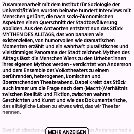
Zusammenarbeit mit dem Institut für Soziologie der
Universität Wien wurden beinahe hundert Interviews mit
Menschen geführt, die nach sozio-ökonomischen
Aspekten einen Querschnitt der Stadtbevölkerung
abbilden. Aus den Antworten entsteht nun das Stück
MYTHEN DES ALLTAGS, das von banalen wie
existenziellen, von humorvollen wie dramatischen
Momenten erzählt und ein wahrhaft pluralistisches und
vielstimmiges Panorama der Stadt zeichnet. Mythen des
Alltags lässt die Menschen Wiens zu den Urheber:innen
ihres eigenen Mythos werden - verdichtet von Andersson
und dem Ensemble des Volkstheaters zu einem
berührenden, heterogenen, komischen und
überraschenden Theaterabend. Dabei kreist das Stück
auch immer um die Frage nach dem (Macht-)Verhältnis
zwischen Realität und Fiktion, zwischen wahren
Geschichten und Kunst und wie das Dokumentarische,
das alltägliche Leben zu etwas wird, das wir Theater
nennen.
Swedish director and playwright Mattias Anderson had a
MEHR ANZEIGEN