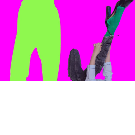
Coutinho, Filippa Kostadinova, Amelie Kraushofer,
Alexandra Kreuzer, Jafait Lema, Luyu Li, Michael Nes,
Peter Rothkappel, Christa Schmid, Heidelinde Sedlecky,
Peter Zorgovsky.
Dem Saxophonisten Oskar Carls und den Soundpoeten
in der dadaistischen Szene Kurt Switters .
Der Beratung für die Choreographie Cecilia Milocco.
Für die Tonaufnahmen bei den folgenden Personen:
Arabisch: Adel Darwish
Polnisch: Hubert Chojniak
Deutsch: Stefan Suske