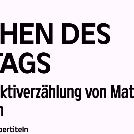
HEN DES
TAGS
ektiverzählung von Mat
n
bertiteln