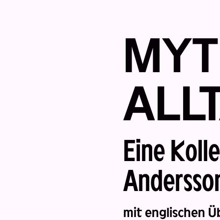
MYT
ALL
Eine Koll
Back
Andersso
mit englischen Ü