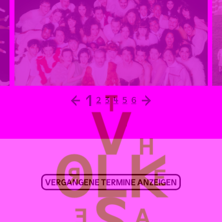
←
1
→
2
3
4
5
6
VERGANGENE TERMINE ANZEIGEN