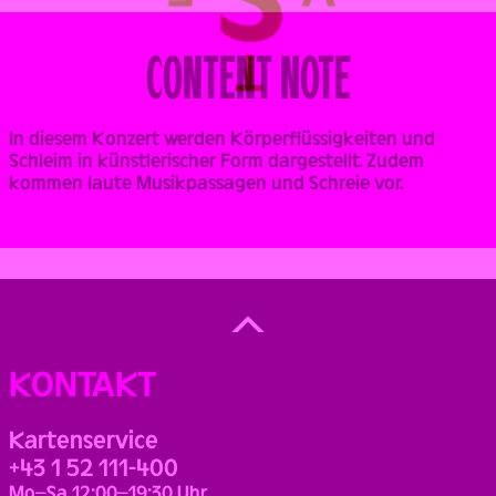
CONTENT NOTE
In diesem Konzert werden Körperflüssigkeiten und
Schleim in künstlerischer Form dargestellt. Zudem
kommen laute Musikpassagen und Schreie vor.
Back
to
Top
KONTAKT
Kartenservice
+43 1 52 111-400
Mo–Sa 12:00–19:30 Uhr