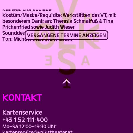
Fotografie: Niko Havranek
Kamera: Lisa Rodlauer
Kostüm/Maske/Requisite: Werkstätten des VT, mit
besonderem Dank an: Theresia Schmalfuß & Tina
Prichenfried sowie Judith Wieser
Sounddesign: Kostia Rapoport
VERGANGENE TERMINE ANZEIGEN
Ton: Michael Sturm, Idris Gözek
Back
to
Top
KONTAKT
Kartenservice
+43 1 52 111-400
Mo–Sa 12:00–19:30 Uhr
kartenservice@volkstheater.at