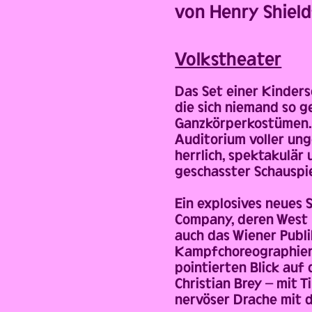
Back
von Henry Shield
Volks­theater
Das Set einer Kinders
die sich niemand so 
Ganzkörperkostümen. D
Auditorium voller ung
herrlich, spektakulär
geschasster Schauspi
Ein explosives neues 
Company, deren West 
auch das Wiener Publik
Kampfchoreographien,
pointierten Blick auf
Christian Brey – mit T
nervöser Drache mit d