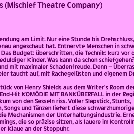
s (Mischief Theatre Company)
endung am Limit. Nur eine Stunde bis Drehschluss, 
genau angeschaut hat. Entnervte Menschen in sch
as Budget: überschritten, die Technik: kurz vor 
eduldiger Kinder. Was kann da schon schiefgehen?
 und mit maximaler Schadenfreude. Denn – Überras
eler taucht auf, mit Rachegelüsten und eigenem 
Stück von Henry Shields aus dem Writer’s Room de
End-Hit KOMÖDIE MIT BANKÜBERFALL in der Regie
um von den Sesseln riss. Voller Slapstick, Stunts,
 Songs und Tänzen liefert diese schwarzhumorig
 die Mechanismen der Unterhaltungsindustrie. Erne
imings, die so präzise sitzen, als lauere im Kontrol
er Klaue an der Stoppuhr.