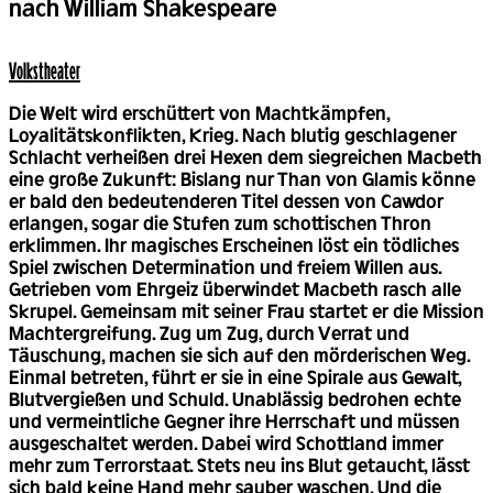
Back
nach William Shakespeare
Volks­theater
Die Welt wird erschüttert von Machtkämpfen,
Loyalitätskonflikten, Krieg. Nach blutig geschlagener
Schlacht verheißen drei Hexen dem siegreichen Macbeth
eine große Zukunft: Bislang nur Than von Glamis könne
er bald den bedeutenderen Titel dessen von Cawdor
erlangen, sogar die Stufen zum schottischen Thron
erklimmen. Ihr magisches Erscheinen löst ein tödliches
Spiel zwischen Determination und freiem Willen aus.
Getrieben vom Ehrgeiz überwindet Macbeth rasch alle
Skrupel. Gemeinsam mit seiner Frau startet er die Mission
Machtergreifung. Zug um Zug, durch Verrat und
Täuschung, machen sie sich auf den mörderischen Weg.
Einmal betreten, führt er sie in eine Spirale aus Gewalt,
Blutvergießen und Schuld. Unablässig bedrohen echte
und vermeintliche Gegner ihre Herrschaft und müssen
ausgeschaltet werden. Dabei wird Schottland immer
mehr zum Terrorstaat. Stets neu ins Blut getaucht, lässt
sich bald keine Hand mehr sauber waschen. Und die