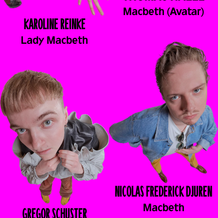
Macbeth (Avatar)
KAROLINE
REINKE
Lady Macbeth
NICOLAS FREDERICK
DJUREN
Macbeth
GREGOR
SCHUSTER