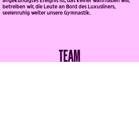
betreiben wir, die Leute an Bord des Luxusliners,
seelenruhig weiter unsere Gymnastik.
TEAM
Regie
JAN PHILIPP
GLOGER
Bühne
FRANZISKA
BORNKAMM
Kostüm
JUSTINA
KLIMCZYK