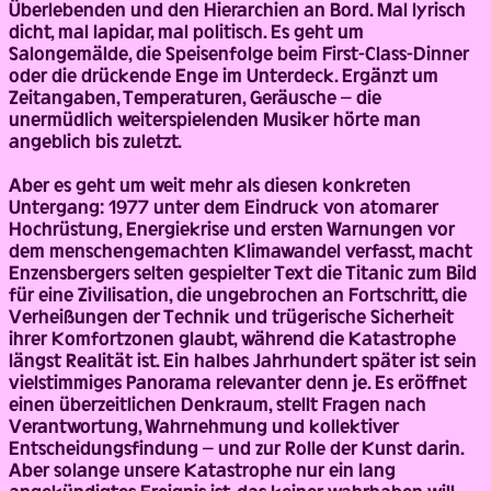
Überlebenden und den Hierarchien an Bord. Mal lyrisch
dicht, mal lapidar, mal politisch. Es geht um
Salongemälde, die Speisenfolge beim First-Class-Dinner
oder die drückende Enge im Unterdeck. Ergänzt um
Zeitangaben, Temperaturen, Geräusche – die
unermüdlich weiterspielenden Musiker hörte man
angeblich bis zuletzt.
Aber es geht um weit mehr als diesen konkreten
Untergang: 1977 unter dem Eindruck von atomarer
Hochrüstung, Energiekrise und ersten Warnungen vor
dem menschengemachten Klimawandel verfasst, macht
Enzensbergers selten gespielter Text die Titanic zum Bild
für eine Zivilisation, die ungebrochen an Fortschritt, die
Verheißungen der Technik und trügerische Sicherheit
ihrer Komfortzonen glaubt, während die Katastrophe
längst Realität ist. Ein halbes Jahrhundert später ist sein
vielstimmiges Panorama relevanter denn je. Es eröffnet
einen überzeitlichen Denkraum, stellt Fragen nach
Verantwortung, Wahrnehmung und kollektiver
Entscheidungsfindung – und zur Rolle der Kunst darin.
Aber solange unsere Katastrophe nur ein lang
angekündigtes Ereignis ist, das keiner wahrhaben will,