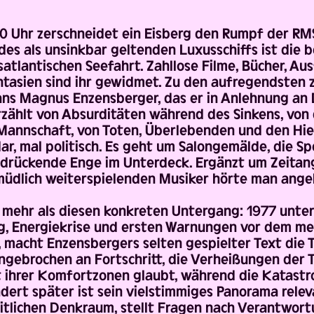
:40 Uhr zerschneidet ein Eisberg den Rumpf der RM
es als unsinkbar geltenden Luxusschiffs ist die
atlantischen Seefahrt. Zahllose Filme, Bücher, Aus
tasien sind ihr gewidmet. Zu den aufregendsten z
ans Magnus Enzensberger, das er in Anlehnung an 
zählt von Absurditäten während des Sinkens, von 
Mannschaft, von Toten, Überlebenden und den Hier
idar, mal politisch. Es geht um Salongemälde, die S
e drückende Enge im Unterdeck. Ergänzt um Zeita
üdlich weiterspielenden Musiker hörte man angebl
 mehr als diesen konkreten Untergang: 1977 unte
g, Energiekrise und ersten Warnungen vor dem 
 macht Enzensbergers selten gespielter Text die T
e ungebrochen an Fortschritt, die Verheißungen der 
t ihrer Komfortzonen glaubt, während die Katastr
ndert später ist sein vielstimmiges Panorama relev
eitlichen Denkraum, stellt Fragen nach Verantwo