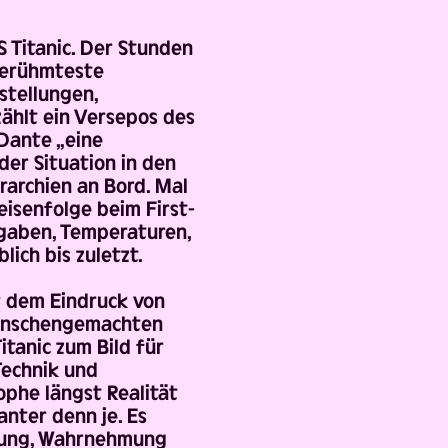
S Titanic. Der Stunden
 berühmteste
stellungen,
ählt ein Versepos des
Dante „eine
der Situation in den
archien an Bord. Mal
peisenfolge beim First-
ngaben, Temperaturen,
ich bis zuletzt.
r dem Eindruck von
menschengemachten
itanic zum Bild für
Technik und
ophe längst Realität
anter denn je. Es
rtung, Wahrnehmung