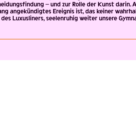
heidungsfindung – und zur Rolle der Kunst darin. 
ang angekündigtes Ereignis ist, das keiner wahrha
d des Luxusliners, seelenruhig weiter unsere Gymna
TEAM
Regie
JAN PHILIPP
GLOGER
Bühne
FRANZISKA
BORNKAM