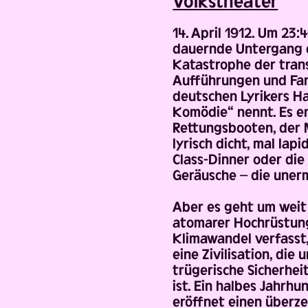
Volks­theater
14. April 1912. Um 23
dauernde Untergang d
Katastrophe der trans
Aufführungen und Fan
deutschen Lyrikers H
Komödie“ nennt. Es er
Rettungsbooten, der 
lyrisch dicht, mal lap
Class-Dinner oder di
Geräusche – die unerm
Aber es geht um weit
atomarer Hochrüstun
Klimawandel verfasst,
eine Zivilisation, di
trügerische Sicherhei
ist. Ein halbes Jahrhu
eröffnet einen überz