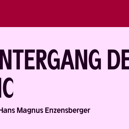
UNTERGANG D
IC
Hans Magnus Enzensberger