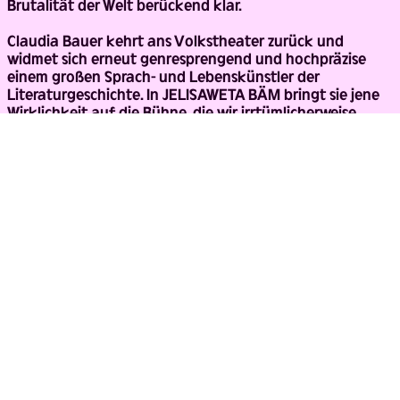
Brutalität der Welt berückend klar.
Claudia Bauer kehrt ans Volkstheater zurück und
widmet sich erneut genresprengend und hochpräzise
einem großen Sprach- und Lebenskünstler der
Literaturgeschichte. In JELISAWETA BÄM bringt sie jene
Wirklichkeit auf die Bühne, die wir irrtümlicherweise
immer noch „Quatsch“ nennen.
TEAM
Regie
CLAUDIA
BAUER