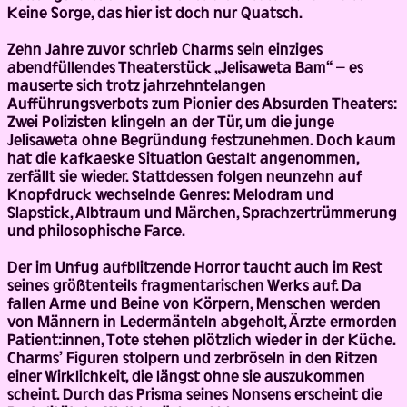
Keine Sorge, das hier ist doch nur Quatsch.
Zehn Jahre zuvor schrieb Charms sein einziges
abendfüllendes Theaterstück „Jelisaweta Bam“ – es
mauserte sich trotz jahrzehntelangen
Aufführungsverbots zum Pionier des Absurden Theaters:
Zwei Polizisten klingeln an der Tür, um die junge
Jelisaweta ohne Begründung festzunehmen. Doch kaum
hat die kafkaeske Situation Gestalt angenommen,
zerfällt sie wieder. Stattdessen folgen neunzehn auf
Knopfdruck wechselnde Genres: Melodram und
Slapstick, Albtraum und Märchen, Sprachzertrümmerung
und philosophische Farce.
Der im Unfug aufblitzende Horror taucht auch im Rest
seines größtenteils fragmentarischen Werks auf. Da
fallen Arme und Beine von Körpern, Menschen werden
von Männern in Ledermänteln abgeholt, Ärzte ermorden
Patient:innen, Tote stehen plötzlich wieder in der Küche.
Charms’ Figuren stolpern und zerbröseln in den Ritzen
einer Wirklichkeit, die längst ohne sie auszukommen
scheint. Durch das Prisma seines Nonsens erscheint die