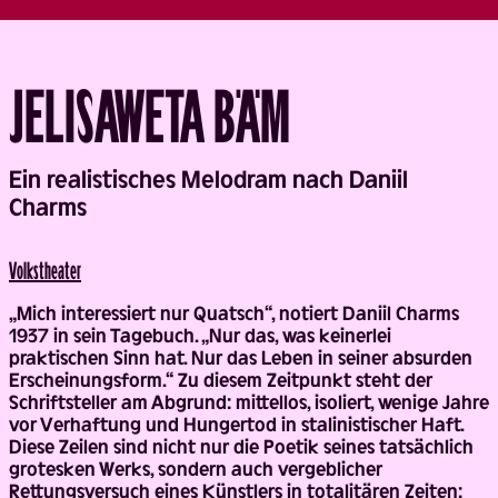
JELISAWETA BÄM
Back
Ein realistisches Melodram nach Daniil
Charms
Volks­theater
„Mich interessiert nur Quatsch“, notiert Daniil Charms
1937 in sein Tagebuch. „Nur das, was keinerlei
praktischen Sinn hat. Nur das Leben in seiner absurden
Erscheinungsform.“ Zu diesem Zeitpunkt steht der
Schriftsteller am Abgrund: mittellos, isoliert, wenige Jahre
vor Verhaftung und Hungertod in stalinistischer Haft.
Diese Zeilen sind nicht nur die Poetik seines tatsächlich
grotesken Werks, sondern auch vergeblicher
Rettungsversuch eines Künstlers in totalitären Zeiten: