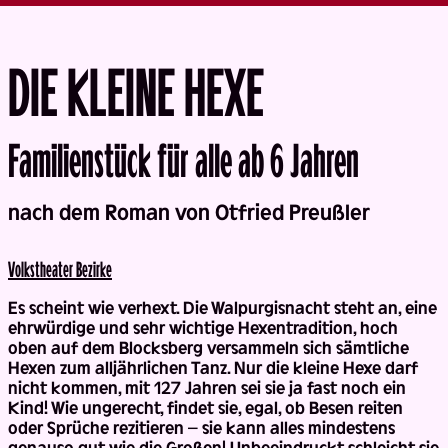
DIE KLEINE HEXE
Familienstück für alle ab 6 Jahren
Back
nach dem Roman von Otfried Preußler
Volks­theater Bezirke
Es scheint wie verhext. Die Walpurgisnacht steht an, eine
ehrwürdige und sehr wichtige Hexentradition, hoch
oben auf dem Blocksberg versammeln sich sämtliche
Hexen zum alljährlichen Tanz. Nur die kleine Hexe darf
nicht kommen, mit 127 Jahren sei sie ja fast noch ein
Kind! Wie ungerecht, findet sie, egal, ob Besen reiten
oder Sprüche rezitieren – sie kann alles mindestens
genauso gut wie die Großen! Unbeeindruckt schleicht sie