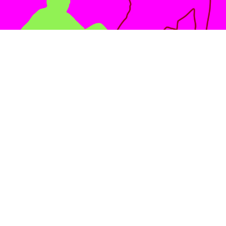
THOMAS
ESSER
Hexenchor,
Hauptmann Stimme
PHILIP
KELZ
Muhme Rumpumpel,
Hexenchor, 2.
Holzsammlerin,
Marktfrau,
Revierförster,