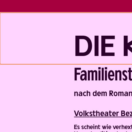
DIE 
Familienst
Back
nach dem Roman 
Volks­theater Be
Es scheint wie verhex