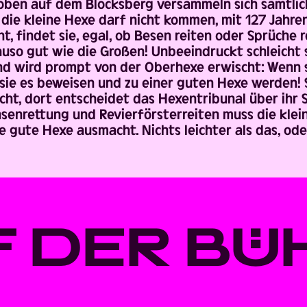
 oben auf dem Blocksberg versammeln sich sämtli
r die kleine Hexe darf nicht kommen, mit 127 Jahren
t, findet sie, egal, ob Besen reiten oder Sprüche r
uso gut wie die Großen! Unbeeindruckt schleicht s
nd wird prompt von der Oberhexe erwischt: Wenn s
sie es beweisen und zu einer guten Hexe werden! Si
ht, dort entscheidet das Hexentribunal über ihr S
senrettung und Revierförsterreiten muss die klei
e gute Hexe ausmacht. Nichts leichter als das, ode
F DER BÜ