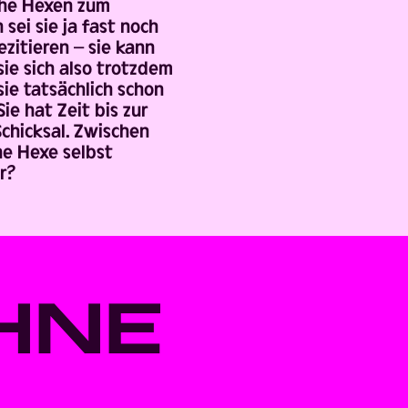
che Hexen zum
 sei sie ja fast noch
ezitieren – sie kann
ie sich also trotzdem
ie tatsächlich schon
e hat Zeit bis zur
chicksal. Zwischen
ne Hexe selbst
r?
HNE