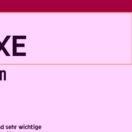
XE
en
nd sehr wichtige