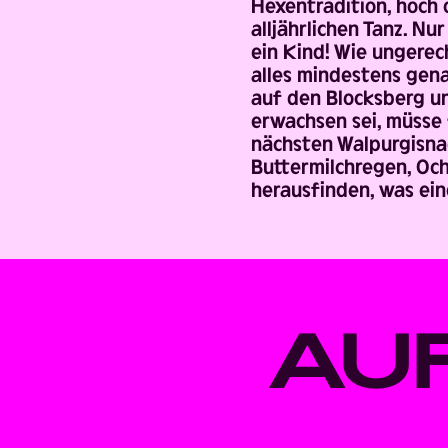
Hexentradition, hoch
alljährlichen Tanz. Nu
ein Kind! Wie ungerech
alles mindestens gena
auf den Blocksberg u
erwachsen sei, müsse 
nächsten Walpurgisnac
Buttermilchregen, Och
herausfinden, was ein
AU