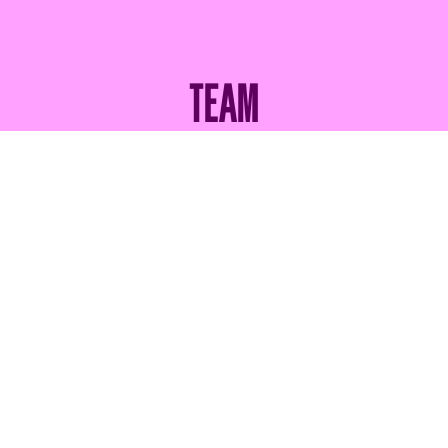
TEAM
Regie
SARAH VIKTORIA
FRICK
MARTIN
VISCHER
Bühne und
GIOVANNA
BOLLIGER
Kostüm
STEPHAN
WEBER
Produktionsleitung
JULIA
PACHER
TERMINE