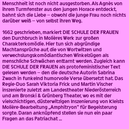
Menschheit ist noch nicht ausgestorben. Als Agnès von
ihrem Turmfenster aus den jungen Horace entdeckt,
bahnt sich die Liebe – obwohl die junge Frau noch nichts
darüber weiß – von selbst ihren Weg.
1662 geschrieben, markiert DIE SCHULE DER FRAUEN
den Durchbruch in Molières Werk zur großen
Charakterkomödie. Hier tun sich abgründige
Machtansprüche auf, die von Wortwitzen und
verwechslungskomödiantischen Winkelzügen als
menschliche Schwächen enttarnt werden. Zugleich kann
DIE SCHULE DER FRAUEN als protofeministischer Text
gelesen werden – den die deutsche Autorin Sabrina
Zwach in funkelnd humorvolle Verse übersetzt hat. Das
Regie-Duo Sarah Viktoria Frick und Martin Vischer
inszenierte zuletzt am Landestheater Niederösterreich
und am Bronski & Grünberg Theater, wo es mit der
vielschichtigen, düsterwitzigen Inszenierung von Kleists
Molière-Bearbeitung „Amphitryon“ für Begeisterung
sorgte. Daran anknüpfend stellen sie nun ein paar
Fragen an das Patriachat …