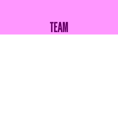
TEAM
Regie
SARAH VIKTORIA
FRICK
MARTIN
VISCHER
Bühne und
GIOVANNA
BOLLIGER
Kostüm
STEPHAN
WEBER
Produktionsleitung
JULIA
PACHER
TERMINE