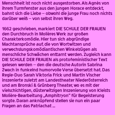
Menschheit ist noch nicht ausgestorben. Als Agnès von
ihrem Turmfenster aus den jungen Horace entdeckt,
bahnt sich die Liebe – obwohl die junge Frau noch nichts
darüber weiß – von selbst ihren Weg.
1662 geschrieben, markiert DIE SCHULE DER FRAUEN
den Durchbruch in Molières Werk zur großen
Charakterkomödie. Hier tun sich abgründige
Machtansprüche auf, die von Wortwitzen und
verwechslungskomödiantischen Winkelzügen als
menschliche Schwächen enttarnt werden. Zugleich kann
DIE SCHULE DER FRAUEN als protofeministischer Text
gelesen werden – den die deutsche Autorin Sabrina
Zwach in funkelnd humorvolle Verse übersetzt hat. Das
Regie-Duo Sarah Viktoria Frick und Martin Vischer
inszenierte zuletzt am Landestheater Niederösterreich
und am Bronski & Grünberg Theater, wo es mit der
vielschichtigen, düsterwitzigen Inszenierung von Kleists
Molière-Bearbeitung „Amphitryon“ für Begeisterung
sorgte. Daran anknüpfend stellen sie nun ein paar
Fragen an das Patriachat …