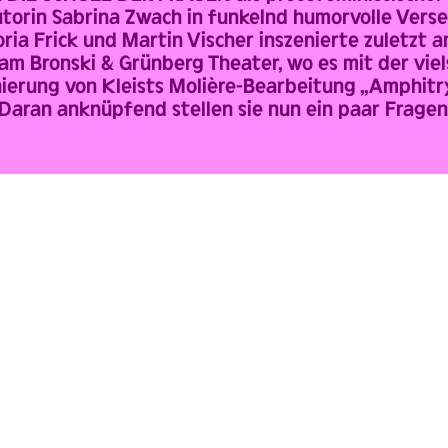
torin Sabrina Zwach in funkelnd humorvolle Verse
ria Frick und Martin Vischer inszenierte zuletzt
am Bronski & Grünberg Theater, wo es mit der viel
nierung von Kleists Molière-Bearbeitung „Amphitr
Daran anknüpfend stellen sie nun ein paar Fragen
TEAM
Regie
SARAH VIKTORIA
FRICK
MARTIN
VISCHER