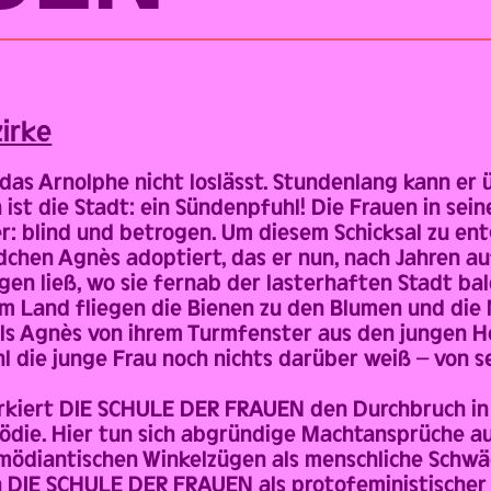
zirke
 das Arnolphe nicht loslässt. Stundenlang kann er 
n ist die Stadt: ein Sündenpfuhl! Die Frauen in se
: blind und betrogen. Um diesem Schicksal zu ent
hen Agnès adoptiert, das er nun, nach Jahren auf
gen ließ, wo sie fernab der lasterhaften Stadt ba
em Land fliegen die Bienen zu den Blumen und die
Als Agnès von ihrem Turmfenster aus den jungen H
hl die junge Frau noch nichts darüber weiß – von s
rkiert DIE SCHULE DER FRAUEN den Durchbruch in 
die. Hier tun sich abgründige Machtansprüche au
ödiantischen Winkelzügen als menschliche Schwä
n DIE SCHULE DER FRAUEN als protofeministischer