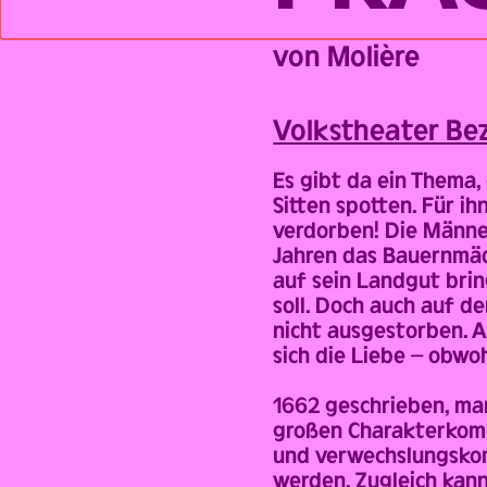
Back
von Molière
Volks­theater Be
Es gibt da ein Thema,
Sitten spotten. Für ih
verdorben! Die Männer
Jahren das Bauernmädc
auf sein Landgut brin
soll. Doch auch auf d
nicht ausgestorben. 
sich die Liebe – obwo
1662 geschrieben, ma
großen Charakterkomö
und verwechslungskom
werden. Zugleich kan