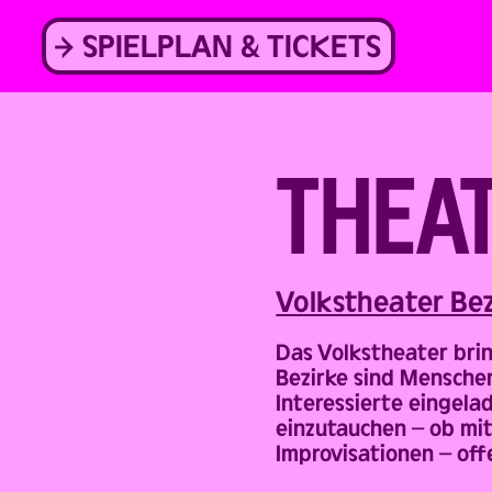
Skip
to
SPIELPLAN & TICKETS
content
THEAT
Back
Volks­theater Be
Das Volkstheater brin
Bezirke sind Menschen
Interessierte eingela
einzutauchen – ob mi
Improvisationen – offe