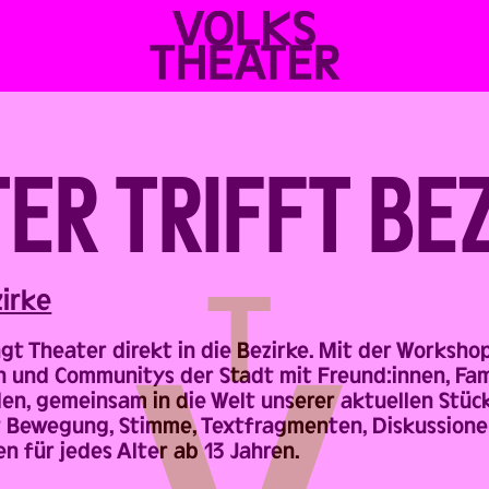
VOLKSTHEATER
WIEN
ER TRIFFT BE
zirke
gt Theater direkt in die Bezirke. Mit der Workshop
 und Communitys der Stadt mit Freund:innen, Famil
den, gemeinsam in die Welt unserer aktuellen Stüc
t Bewegung, Stimme, Textfragmenten, Diskussione
n für jedes Alter ab 13 Jahren.